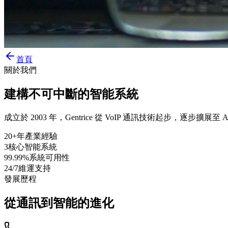
首頁
關於我們
建構不可中斷的智能系統
成立於 2003 年，Gentrice 從 VoIP 通訊技術起
20+
年產業經驗
3
核心智能系統
99.99%
系統可用性
24/7
維運支持
發展歷程
從通訊到智能的進化